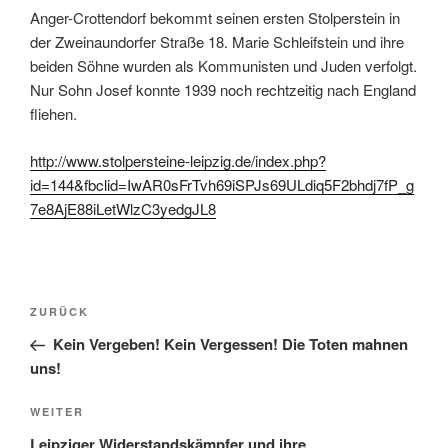
Anger-Crottendorf bekommt seinen ersten Stolperstein in
der Zweinaundorfer Straße 18. Marie Schleifstein und ihre
beiden Söhne wurden als Kommunisten und Juden verfolgt.
Nur Sohn Josef konnte 1939 noch rechtzeitig nach England
fliehen.
http://www.stolpersteine-leipzig.de/index.php?
id=144&fbclid=IwAR0sFrTvh69iSPJs69ULdiq5F2bhdj7fP_g
7e8AjE88iLetWlzC3yedgJL8
Beitragsnavigation
Vorheriger
ZURÜCK
Beitrag
Kein Vergeben! Kein Vergessen! Die Toten mahnen
uns!
Nächster
WEITER
Beitrag
Leipziger Widerstandskämpfer und ihre