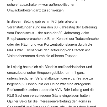
schwer auszuhalten – von außenpolitischen
Unwägbarkeiten ganz zu schweigen.
In diesem Setting gab es im Frühjahr allerorten
Veranstaltungen rund um den 80. Jahrestag der Befreiung
vom Faschismus – der auch der 80. Jahrestag vieler
Endphasenverbrechen, z.B. im Kontext der Todesmärsche
oder der Räumung von Konzentrationslagern durch die
Nazis war. Ebenso wie der Befreiung von Städten wie
Verbrechensorten durch die alliierten Truppen.
In Leipzig hatte sich ein Bündnis antifaschistischer und
emanzipatorischer Gruppen gebildet, um mit ganz
unterschiedlichen Veranstaltungen diese Jahrestage zu
begehen.
[2]
Höhepunkt der Reihe war eine anregende
Podiumsdiskussion zu der die VVN-BdA Leipzig und die
RLS Sachsen verschiedene Gäste eingeladen hatten:
Gjulner Sejdi für die Interessenvertretung der Roma in
Sachsen
[3]
und Susanne Siegert, sie klärt mit dem Kanal