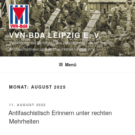
Zum
Inhalt
springen
VVN-BDA LEIPZIG E. V.
Vereinigung der Verfolgten des Naziregimes – Bund der
Antifaschistinnen und Antifaschisten Leipzig e. V.
Menü
MONAT:
AUGUST 2025
VERÖFFENTLICHT
11. AUGUST 2025
AM
Antifaschistisch Erinnern unter rechten
Mehrheiten