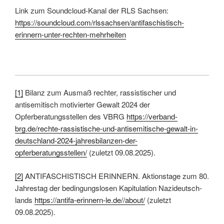
Link zum Soundcloud-Kanal der RLS Sachsen:
https://soundcloud.com/rlssachsen/antifaschistisch-
erinnern-unter-rechten-mehrheiten
[1]
Bilanz zum Ausmaß rechter, rassistischer und
antisemitisch motivierter Gewalt 2024 der
Opferberatungsstellen des VBRG
https://verband-
brg.de/rechte-rassistische-und-antisemitische-gewalt-in-
deutschland-2024-jahresbilanzen-der-
opferberatungsstellen/
(zuletzt 09.08.2025).
[2]
ANTI­FA­SCHIS­TISCH ERINNERN. Aktions­tage zum 80.
Jahres­tag der be­din­gungs­losen Ka­pi­tu­la­tion Nazi­deutsch­
lands
https://antifa-erinnern-le.de//about/
(zuletzt
09.08.2025).