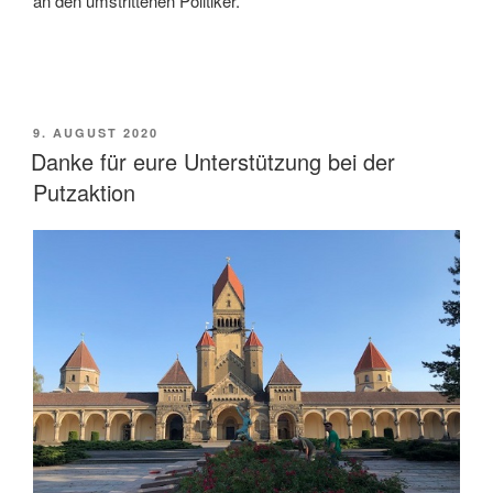
an den umstrittenen Politiker.
VERÖFFENTLICHT
9. AUGUST 2020
AM
Danke für eure Unterstützung bei der
Putzaktion