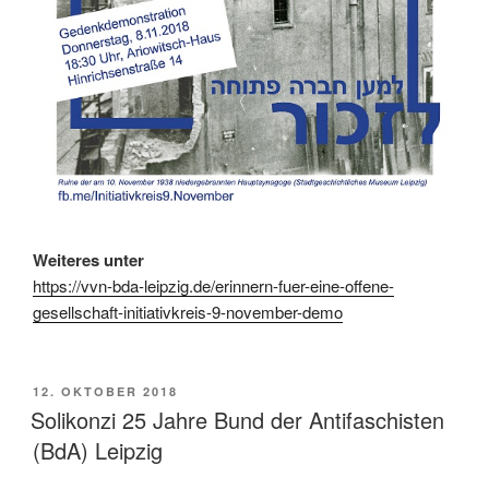
Weiteres unter
https://vvn-bda-leipzig.de/erinnern-fuer-eine-offene-
gesellschaft-initiativkreis-9-november-demo
VERÖFFENTLICHT
12. OKTOBER 2018
AM
Solikonzi 25 Jahre Bund der Antifaschisten
(BdA) Leipzig