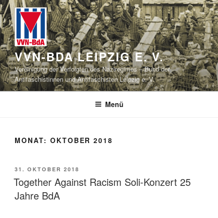
Zum
Inhalt
springen
VVN-BDA LEIPZIG E. V.
Vereinigung der Verfolgten des Naziregimes – Bund der
Antifaschistinnen und Antifaschisten Leipzig e. V.
Menü
MONAT:
OKTOBER 2018
VERÖFFENTLICHT
31. OKTOBER 2018
AM
Together Against Racism Soli-Konzert 25
Jahre BdA