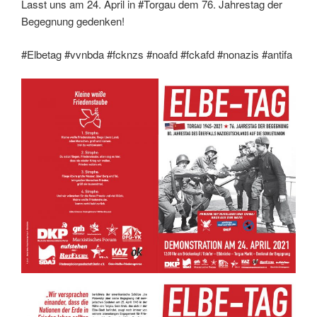
Lasst uns am 24. April in #Torgau dem 76. Jahrestag der
Begegnung gedenken!
#Elbetag #vvnbda #fcknzs #noafd #fckafd #nonazis #antifa