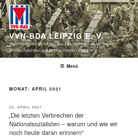
Zum
Inhalt
springen
VVN-BDA LEIPZIG E. V.
Vereinigung der Verfolgten des Naziregimes – Bund der
Antifaschistinnen und Antifaschisten Leipzig e. V.
Menü
MONAT:
APRIL 2021
VERÖFFENTLICHT
25. APRIL 2021
AM
„Die letzten Verbrechen der
Nationalsozialisten – warum und wie wir
noch heute daran erinnern“