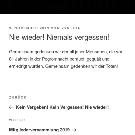
VERÖFFENTLICHT
9. NOVEMBER 2019
VON
VVN BDA
AM
Nie wieder! Niemals vergessen!
Gemeinsam gedenken wir der all jener Menschen, die vor
81 Jahren in der Pogromnacht beraubt, gequält und
erniedrigt wurden. Gemeinsam gedenken wir der Toten!
Beitragsnavigation
Vorheriger
ZURÜCK
Beitrag
Kein Vergeben! Kein Vergessen! Nie wieder!
Nächster
WEITER
Beitrag
Mitgliederversammlung 2019