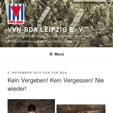
Zum
Inhalt
springen
VVN-BDA LEIPZIG E. V.
Vereinigung der Verfolgten des Naziregimes – Bund der
Antifaschistinnen und Antifaschisten Leipzig e. V.
Menü
VERÖFFENTLICHT
8. NOVEMBER 2019
VON
VVN BDA
AM
Kein Vergeben! Kein Vergessen! Nie
wieder!