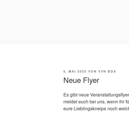
VERÖFFENTLICHT
5. MAI 2025
VON
VVN BDA
AM
Neue Flyer
Es gibt neue Veranstaltungsflye
meldet euch bei uns, wenn ihr f
eure Lieblingskneipe noch welch