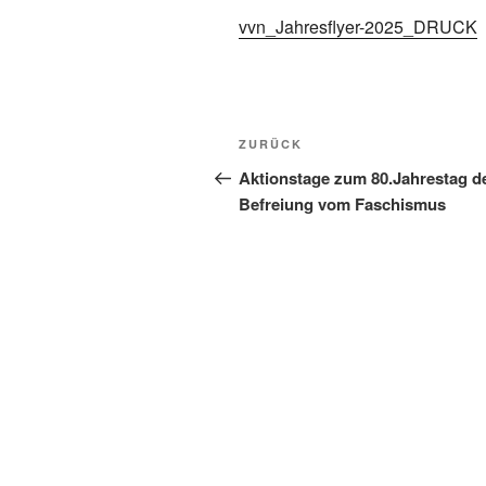
vvn_Jahresflyer-2025_DRUCK
Beitragsnavigation
Vorheriger
ZURÜCK
Beitrag
Aktionstage zum 80.Jahrestag d
Befreiung vom Faschismus