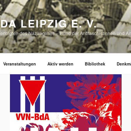
DA LEIPZIG E. V.
erfolgten des Naziregimes – Bund der Antifaschistinnen und Ant
Veranstaltungen
Aktiv werden
Bibliothek
Denkmä