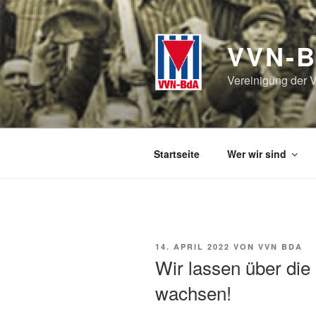
Zum
Inhalt
springen
VVN-B
Vereinigung der V
Startseite
Wer wir sind
VERÖFFENTLICHT
14. APRIL 2022
VON
VVN BDA
AM
Wir lassen über die
wachsen!