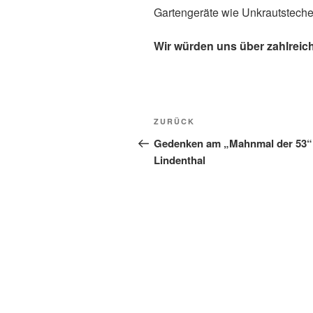
Gartengeräte wie Unkrautsteche
Wir würden uns über zahlreic
Beitragsnavigation
Vorheriger
ZURÜCK
Beitrag
Gedenken am „Mahnmal der 53“
Lindenthal