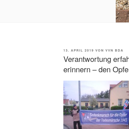
VERÖFFENTLICHT
13. APRIL 2019
VON
VVN BDA
AM
Verantwortung erfa
erinnern – den Opf