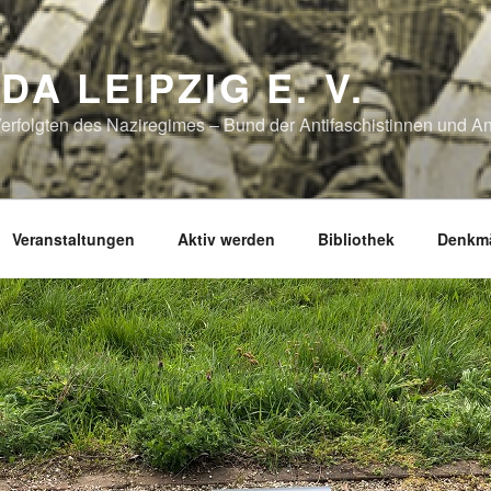
DA LEIPZIG E. V.
erfolgten des Naziregimes – Bund der Antifaschistinnen und Ant
Veranstaltungen
Aktiv werden
Bibliothek
Denkmä