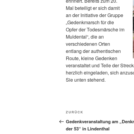
erinnert. Bereits zum 20.
Mal beteiligt er sich damit
an der Initiative der Gruppe
„Gedenkmarsch für die
Opfer der Todesmärsche im
Muldental“, die an
verschiedenen Orten
entlang der authentischen
Route, kleine Gedenken
veranstaltet und Teile der Streck
herzlich eingeladen, sich anzu
Sie unten stehend.
Beitragsnavigation
Vorheriger
ZURÜCK
Beitrag
Gedenkveranstaltung am „Denk
der 53“ in Lindenthal