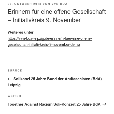
VERÖFFENTLICHT
26. OKTOBER 2018
VON
VVN BDA
AM
Erinnern für eine offene Gesellschaft
– Initiativkreis 9. November
Weiteres unter
https://vvn-bda-leipzig.de/erinnern-fuer-eine-offene-
gesellschaft-initiativkreis-9-november-demo
Beitragsnavigation
Vorheriger
ZURÜCK
Beitrag
Solikonzi 25 Jahre Bund der Antifaschisten (BdA)
Leipzig
Nächster
WEITER
Beitrag
Together Against Racism Soli-Konzert 25 Jahre BdA