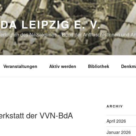
DA LEIPZIG E. V.
erfolgten des Naziregimes – Bund der Antifaschistinnen und Ant
Veranstaltungen
Aktiv werden
Bibliothek
Denkmä
ARCHIV
erkstatt der VVN-BdA
April 2026
Januar 2026