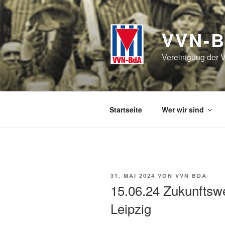
Zum
Inhalt
springen
VVN-B
Vereinigung der V
Startseite
Wer wir sind
VERÖFFENTLICHT
31. MAI 2024
VON
VVN BDA
AM
15.06.24 Zukunftsw
Leipzig