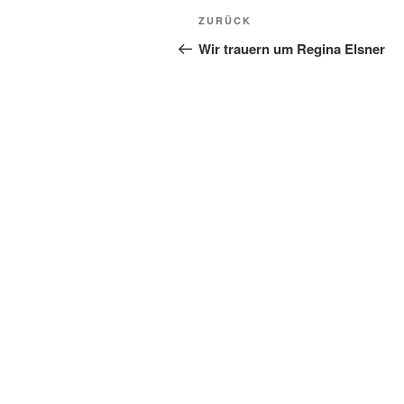
Beitragsnavigation
Vorheriger
ZURÜCK
Beitrag
Wir trauern um Regina Elsner