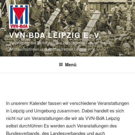
Zum
Inhalt
springen
VVN-BDA LEIPZIG E. V.
Vereinigung der Verfolgten des Naziregimes – Bund der
Antifaschistinnen und Antifaschisten Leipzig e. V.
Menü
In unserem Kalender fassen wir verschiedene Veranstaltungen
in Leipzig und Umgebung zusammen. Dabei handelt es sich
nicht nur um Veranstaltungen die wir als VVN-BdA Leipzig
selbst durchführen Es werden auch Veranstaltungen des
Bundesverbands, des Landesverbandes und auch