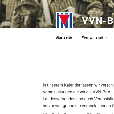
Zum
Inhalt
springen
VVN-B
Vereinigung der V
Startseite
Wer wir sind
In unserem Kalender fassen wir versch
Veranstaltungen die wir als VVN-BdA L
Landesverbandes und auch Veranstaltun
hervor wer genau die veranstaltenden 