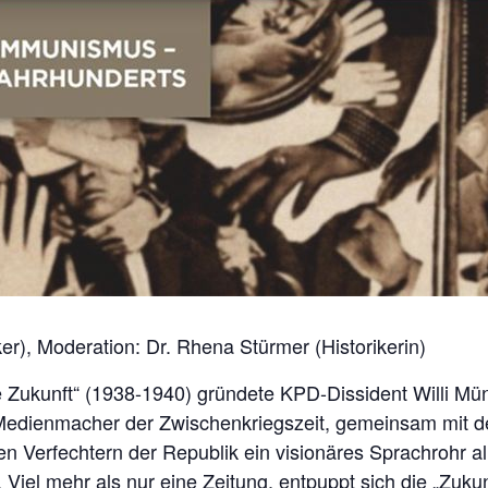
ker), Moderation: Dr. Rhena Stürmer (Historikerin)
 Zukunft“ (1938-1940) gründete KPD-Dissident Willi Mün
 Medienmacher der Zwischenkriegszeit, gemeinsam mit d
 Verfechtern der Republik ein visionäres Sprachrohr all
Viel mehr als nur eine Zeitung, entpuppt sich die „Zukun