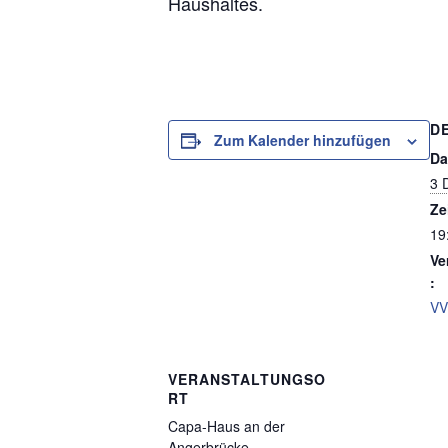
Haushaltes.
D
Zum Kalender hinzufügen
Da
3 
Ze
19
Ve
:
VV
VERANSTALTUNGSO
RT
Capa-Haus an der
Angerbrücke