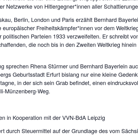
er Netzwerke von Hitlergegner*innen aller Schattierunge
au, Berlin, London und Paris erzählt Bernhard Bayerl
e europäischer Freiheitskämpfer*innen vor dem Weltkrieg
 politischen Parteien 1933 verzweifelten. Er schreibt von 
haffenden, die noch bis in den Zweiten Weltkrieg hinein
ng sprechen Rhena Stürmer und Bernhard Bayerlein auch
s Geburtsstadt Erfurt bislang nur eine kleine Gedenkt
gne, in der sich sein Grab befindet, einen eindrucksvo
illi-Münzenberg-Weg.
en in Kooperation mit der VVN-BdA Leipzig
rt durch Steuermittel auf der Grundlage des vom Säch