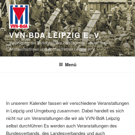
Zum
Inhalt
springen
VVN-BDA LEIPZIG E. V.
Vereinigung der Verfolgten des Naziregimes – Bund der
Antifaschistinnen und Antifaschisten Leipzig e. V.
Menü
In unserem Kalender fassen wir verschiedene Veranstaltungen
in Leipzig und Umgebung zusammen. Dabei handelt es sich
nicht nur um Veranstaltungen die wir als VVN-BdA Leipzig
selbst durchführen Es werden auch Veranstaltungen des
Bundesverbands, des Landesverbandes und auch