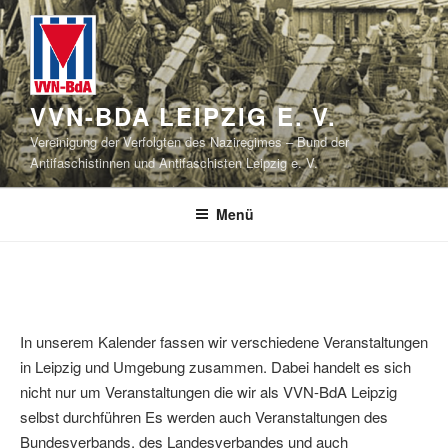
Zum
Inhalt
springen
VVN-BDA LEIPZIG E. V.
Vereinigung der Verfolgten des Naziregimes – Bund der
Antifaschistinnen und Antifaschisten Leipzig e. V.
Menü
In unserem Kalender fassen wir verschiedene Veranstaltungen
in Leipzig und Umgebung zusammen. Dabei handelt es sich
nicht nur um Veranstaltungen die wir als VVN-BdA Leipzig
selbst durchführen Es werden auch Veranstaltungen des
Bundesverbands, des Landesverbandes und auch