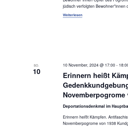
o
o
jüdisch verfolgten Bewohner*innen d
r
n
t
Weiterlesen
.
10 November, 2024 @ 17:00
-
18:0
SO.
10
Erinnern heißt Kämp
Gedenkkundgebung 
Novemberpogrome 
Deportationsdenkmal im Hauptb
Erinnern heißt Kämpfen. Antifasch
Novemberpogrome von 1938 Kundge