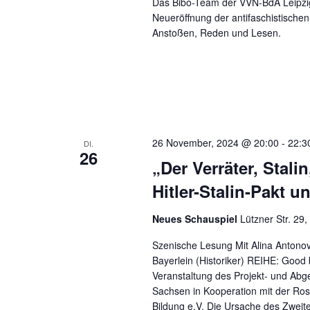
Das Bibo-Team der VVN-BdA Leipzig 
Neueröffnung der antifaschistischen
Anstoßen, Reden und Lesen.
26 November, 2024 @ 20:00
-
22:3
DI.
26
„Der Verräter, Stal
Hitler-Stalin-Pakt u
Neues Schauspiel
Lützner Str. 29,
Szenische Lesung Mit Alina Antonov
Bayerlein (Historiker) REIHE: Good
Veranstaltung des Projekt- und Ab
Sachsen in Kooperation mit der Ros
Bildung e.V. Die Ursache des Zweit