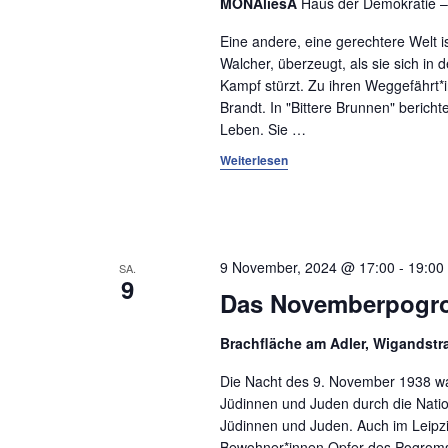
MONAliesA
Haus der Demokratie –
t
a
Eine andere, eine gerechtere Welt i
l
e
Walcher, überzeugt, als sie sich in
t
Kampf stürzt. Zu ihren Weggefährt*
n
u
Brandt. In "Bittere Brunnen" beri
n
,
Leben. Sie
…
g
Weiterlesen
N
e
n
a
S
v
c
h
9 November, 2024 @ 17:00
-
19:00
i
SA.
9
l
Das Novemberpogro
g
ü
s
a
Brachfläche am Adler, Wigandstr
s
t
e
Die Nacht des 9. November 1938 w
l
Jüdinnen und Juden durch die Nation
i
Jüdinnen und Juden. Auch im Leipzi
w
Bewohner*innen Opfer des Pogroms. 