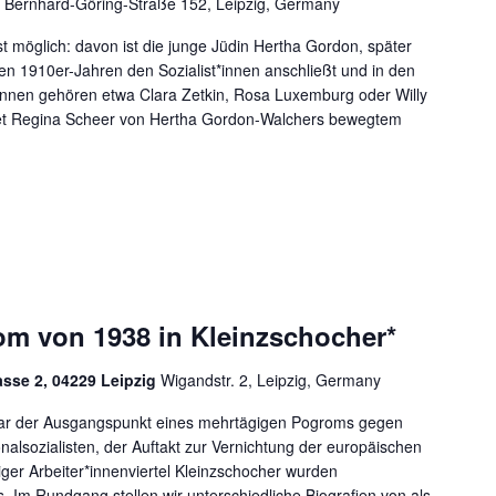
 Bernhard-Göring-Straße 152, Leipzig, Germany
st möglich: davon ist die junge Jüdin Hertha Gordon, später
 den 1910er-Jahren den Sozialist*innen anschließt und in den
innen gehören etwa Clara Zetkin, Rosa Luxemburg oder Willy
chtet Regina Scheer von Hertha Gordon-Walchers bewegtem
m von 1938 in Kleinzschocher*
asse 2, 04229 Leipzig
Wigandstr. 2, Leipzig, Germany
ar der Ausgangspunkt eines mehrtägigen Pogroms gegen
alsozialisten, der Auftakt zur Vernichtung der europäischen
ger Arbeiter*innenviertel Kleinzschocher wurden
Im Rundgang stellen wir unterschiedliche Biografien von als