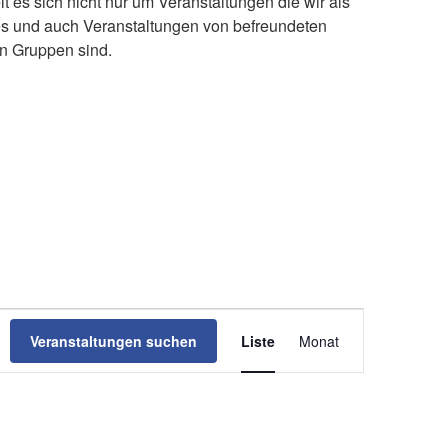
s sich nicht nur um Veranstaltungen die wir als
s und auch Veranstaltungen von befreundeten
en Gruppen sind.
V
Veranstaltungen suchen
Liste
Monat
e
r
a
n