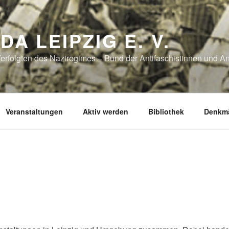
DA LEIPZIG E. V.
erfolgten des Naziregimes – Bund der Antifaschistinnen und Ant
Veranstaltungen
Aktiv werden
Bibliothek
Denkmä