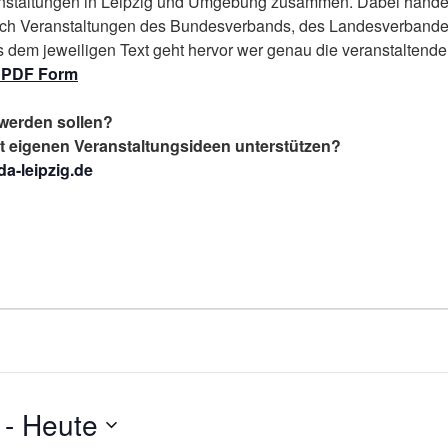
nstaltungen in Leipzig und Umgebung zusammen. Dabei handelt e
uch Veranstaltungen des Bundesverbands, des Landesverbande
s dem jeweiligen Text geht hervor wer genau die veranstaltend
in PDF Form
t werden sollen?
mit eigenen Veranstaltungsideen unterstützen?
a-leipzig.de
 - 
Heute