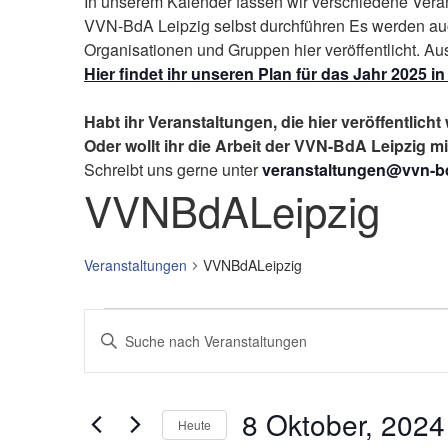
In unserem Kalender fassen wir verschiedene Vera
VVN-BdA Leipzig selbst durchführen Es werden a
Organisationen und Gruppen hier veröffentlicht. Au
Hier findet ihr unseren Plan für das Jahr 2025 
Habt ihr Veranstaltungen, die hier veröffentlich
Oder wollt ihr die Arbeit der VVN-BdA Leipzig 
Schreibt uns gerne unter
veranstaltungen@vvn-bd
VVNBdALeipzig
Veranstaltungen
VVNBdALeipzig
Veranstaltungen
V
B
e
i
t
r
t
8 Oktober, 2024
Heute
a
e