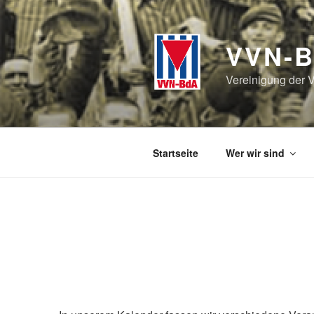
Zum
Inhalt
springen
VVN-B
Vereinigung der V
Startseite
Wer wir sind