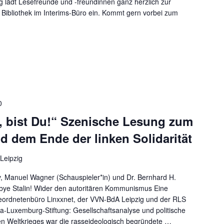
lädt Lesefreunde und -freundinnen ganz herzlich zur
 Bibliothek im Interims-Büro ein. Kommt gern vorbei zum
0
in, bist Du!“ Szenische Lesung zum
nd dem Ende der linken Solidarität
 Leipzig
, Manuel Wagner (Schauspieler*in) und Dr. Bernhard H.
 bye Stalin! Wider den autoritären Kommunismus Eine
geordnetenbüro Linxxnet, der VVN-BdA Leipzig und der RLS
a-Luxemburg-Stiftung: Gesellschaftsanalyse und politische
en Weltkrieges war die rasseideologisch begründete
…