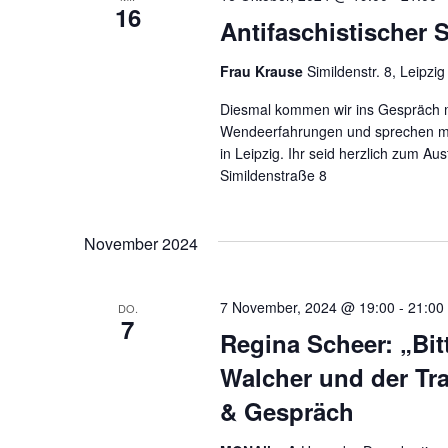
u
16
e
Antifaschistischer
c
n
.
h
Frau Krause
Simildenstr. 8, Leipzig
S
e
u
Diesmal kommen wir ins Gespräch mi
c
Wendeerfahrungen und sprechen mit
u
in Leipzig. Ihr seid herzlich zum A
h
Simildenstraße 8
n
e
n
d
a
November 2024
A
c
h
n
V
7 November, 2024 @ 19:00
-
21:00
DO.
s
7
e
Regina Scheer: „Bi
r
i
Walcher und der Tr
a
c
n
& Gespräch
s
h
t