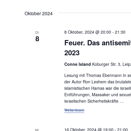
S
D
n
c
a
Oktober 2024
s
h
t
l
u
t
ü
m
8 Oktober, 2024 @ 20:00
-
21:30
DI.
a
s
8
w
Feuer. Das antisem
s
ä
l
e
2023
h
t
l
l
w
Conne Island
Koburger Str. 3, Leip
e
u
o
n
Lesung mit Thomas Ebermann In sei
n
r
.
der Autor Ron Leshem das brutalste
t
islamistischen Hamas war die israeli
g
e
Entführungen, Massaker und sexuel
e
i
israelischen Sicherheitskräfte
…
n
n
Weiterlesen
g
S
e
b
16 Oktober, 2024 @ 19:00
-
21:00
MI.